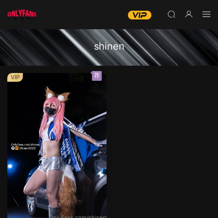
!已就位!
shinen
荐
VIP