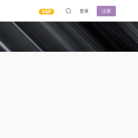
登录
注册
!已就位!