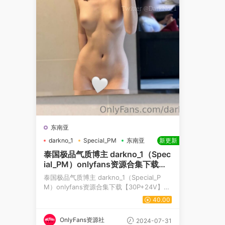
东南亚
darkno_1
Special_PM
东南亚
新更新
泰国极品气质博主 darkno_1（Spec
ial_PM）onlyfans资源合集下载【3
0P+24V】
泰国极品气质博主 darkno_1（Special_P
M）onlyfans资源合集下载【30P+24V】博
主更新至最新资源【2026.5.29】 darkno
40.00
_...
OnlyFans资源社
2024-07-31